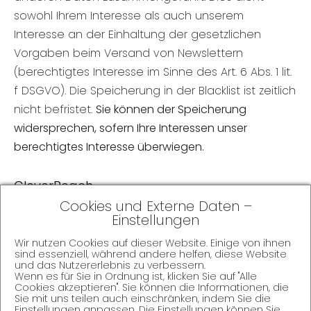
sowohl Ihrem Interesse als auch unserem
Interesse an der Einhaltung der gesetzlichen
Vorgaben beim Versand von Newslettern
(berechtigtes Interesse im Sinne des Art. 6 Abs. 1 lit.
f DSGVO). Die Speicherung in der Blacklist ist zeitlich
nicht befristet.
Sie können der Speicherung
widersprechen, sofern Ihre Interessen unser
berechtigtes Interesse überwiegen.
CleverReach
Cookies und Externe Daten –
Diese Website nutzt CleverReach für den Versand
Einstellungen
von Newslettern. Anbieter ist die CleverReach
Wir nutzen Cookies auf dieser Website. Einige von ihnen
GmbH & Co. KG, Schafjückenweg 2, 26180 Rastede,
sind essenziell, während andere helfen, diese Website
und das Nutzererlebnis zu verbessern.
Deutschland (nachfolgend: „CleverReach“).
Wenn es für Sie in Ordnung ist, klicken Sie auf "Alle
CleverReach ist ein Dienst, mit dem der
Cookies akzeptieren". Sie können die Informationen, die
Sie mit uns teilen auch einschränken, indem Sie die
Newsletterversand organisiert und analysiert
Einstellungen anpassen. Die Einstellungen können Sie