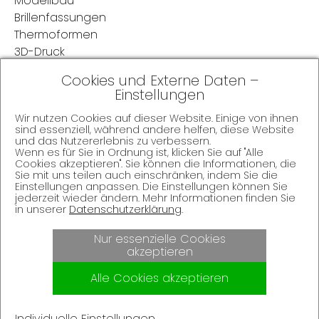
Modellbau
Brillenfassungen
Thermoformen
3D-Druck
Cookies und Externe Daten –
SERVICE
Einstellungen
REFERENZEN
Wir nutzen Cookies auf dieser Website. Einige von ihnen
sind essenziell, während andere helfen, diese Website
UNTERNEHMEN
und das Nutzererlebnis zu verbessern.
Wenn es für Sie in Ordnung ist, klicken Sie auf "Alle
Cookies akzeptieren". Sie können die Informationen, die
JOBS
Sie mit uns teilen auch einschränken, indem Sie die
Einstellungen anpassen. Die Einstellungen können Sie
AKTUELLES
jederzeit wieder ändern. Mehr Informationen finden Sie
in unserer
Datenschutzerklärung
.
NEWSLETTER
Nur essenzielle Cookies
akzeptieren
KONTAKT
Alle Cookies akzeptieren
IMPRESSUM
COOKIES
Individuelle Einstellungen