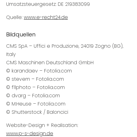
Umsatzsteuergesetz: DE 219383099
Quelle:
www.e-recht24.de
Bildquellen
CMS SpA – Uffici e Produzione, 24019 Zogno (BG),
Italy
CMS Maschinen Deutschland GmbH
© karandaev – Fotolia.com
© stevem – Fotolia.com
© f11photo – Fotolia.com
© dvarg – Fotolia.com
© M.Heuse – Fotolia.com
© Shutterstock / Baloncici
Website-Design + Realisation:
www.p-s-design.de