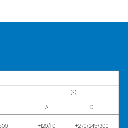
(°)
A
C
.500
±120/110
±270/245/300