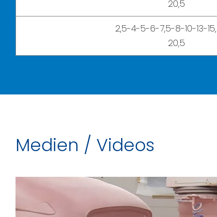
20,5
2,5-4-5-6-7,5-8-10-13-15
20,5
Medien / Videos