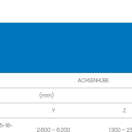
ACHSENHÜBE
(mm)
Y
Z
,5-18-
2.600 – 6.200
1.300 – 2