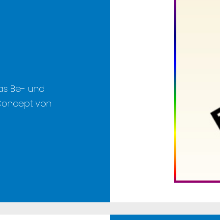
as Be- und
 Concept von